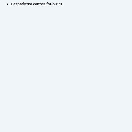
Разработка сайтов for-biz.ru
Заказ обратного звонка
Введите ваш контактный номер телефона, и
наш специалист свяжется с Вами в самое
ближайшее время
Имя
Телефон*
Отправить
Каталог