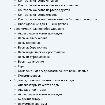
Контроль качества битумов
л
Контроль качества полезных ископаемых
с
Контроль качества нефтепродуктов
делениями
Контроль качества смазок
Контроль качества тампонажных и буровых растворов
Оборудование для АЗС и нефтебаз
Весоизмерительное оборудование
Аксессуары и комплектующие
Весы аналитические
Весы крановые
Весы лабораторные
Весы медицинские и ростомеры
Весы платформенные
Весы технические
Гири
Комплекты для гидростатического взвешивания
Полумикровесы
Водоподготовка и системы очистки воды
Анализаторы качества воды
Аквадистилляторы
Аксессуары и комплектующие
Бидистилляторы
Вакуумные системы