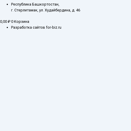
Республика Башкортостан,
г. Стерлитамак, ул. Худайбердина, д. 46
0,00
₽
0
Корзина
Разработка сайтов for-biz.ru
Заказ обратного звонка
Введите ваш контактный номер телефона, и наш специалист свяжется с
Вами в самое ближайшее время
Имя
Телефон*
Отправить
Каталог
О компании
Оплата и доставка
Складские остатки
Госзакупки