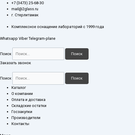
Перейти
Количество
+7 (3473) 25-68-30
к
товара
mail@2glass.ru
содержимому
Электропечь
г. Стерлитамак
трубчатая
СУОЛ-0,4.4/12
Комплексное оснащение лабораторий с 1999 года
Whatsapp
Viber
Telegram-plane
Поиск
Поиск
Заказать звонок
Поиск
Поиск
Каталог
О компании
Оплата и доставка
Складские остатки
Госзакупки
Производители
Контакты