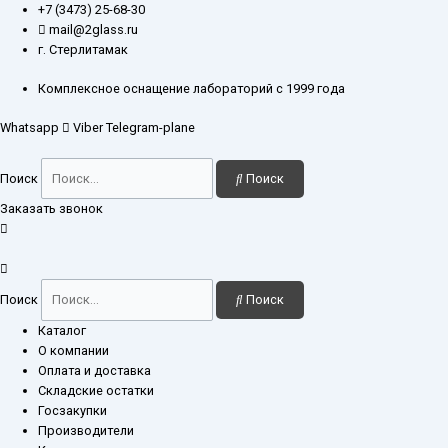
Перейти
Количество
+7 (3473) 25-68-30
к
товара
mail@2glass.ru
содержимому
Колонка
г. Стерлитамак
хроматографическая
17x350
Комплексное оснащение лабораторий с 1999 года
мм
Whatsapp
Viber
Telegram-plane
с
расширением,
изогнутый
Поиск
Поиск
отвод
Заказать звонок
Поиск
Поиск
Каталог
О компании
Оплата и доставка
Складские остатки
Госзакупки
Производители