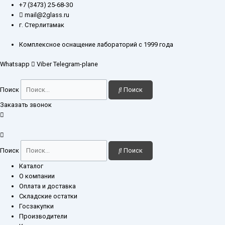
Перейти
Количество
+7 (3473) 25-68-30
к
товара
mail@2glass.ru
содержимому
Колонка
г. Стерлитамак
хроматографическая
46x460
Комплексное оснащение лабораторий с 1999 года
мм
Whatsapp
Viber
Telegram-plane
фильтр
ПОР
100
Поиск
Поиск
кран
ПТФЭ
Заказать звонок
шлиф
29/32
Поиск
Поиск
Каталог
О компании
Оплата и доставка
Складские остатки
Госзакупки
Производители