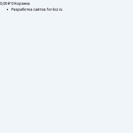
0,00
₽
0
Корзина
Разработка сайтов for-biz.ru
Заказ обратного звонка
Введите ваш контактный номер телефона, и
наш специалист свяжется с Вами в самое
ближайшее время
Имя
Телефон*
Отправить