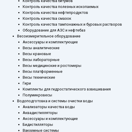
Контроль качества битумов
мм
Контроль качества полезных ископаемых
кран
Контроль качества нефтепродуктов
ПТФЭ
Контроль качества смазок
Контроль качества тампонажных и буровых растворов
Оборудование для АЗС и нефтебаз
Весоизмерительное оборудование
Аксессуары и комплектующие
Весы аналитические
Весы крановые
Весы лабораторные
Весы медицинские и ростомеры
Весы платформенные
Весы технические
Гири
Комплекты для гидростатического взвешивания
Полумикровесы
Водоподготовка и системы очистки воды
Анализаторы качества воды
Аквадистилляторы
Аксессуары и комплектующие
Бидистилляторы
Вакуумные системы