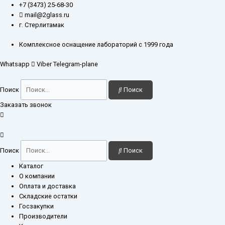
Перейти
Количество
+7 (3473) 25-68-30
к
товара
mail@2glass.ru
содержимому
Колонка
г. Стерлитамак
хроматографическая
26×300
Комплексное оснащение лабораторий с 1999 года
мм
Whatsapp
Viber
Telegram-plane
кран
ПТФЭ
Поиск
Поиск
Заказать звонок
Поиск
Поиск
Каталог
О компании
Оплата и доставка
Складские остатки
Госзакупки
Производители