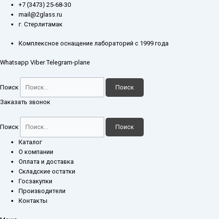
Перейти
Количество
+7 (3473) 25-68-30
к
товара
mail@2glass.ru
содержимому
Колба
г. Стерлитамак
КН-2-
250-
Комплексное оснащение лабораторий с 1999 года
40
Whatsapp
Viber
Telegram-plane
Поиск
Поиск
Заказать звонок
Поиск
Поиск
Каталог
О компании
Оплата и доставка
Складские остатки
Госзакупки
Производители
Контакты