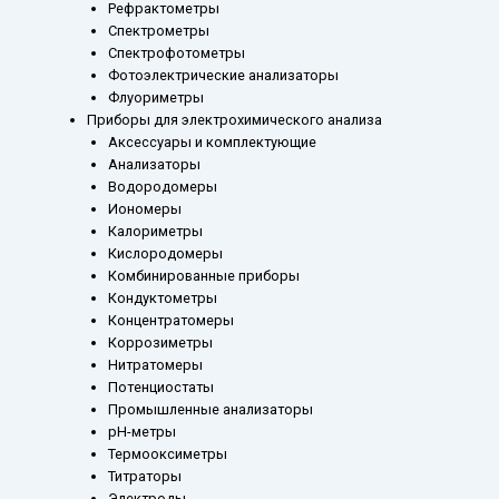
Рефрактометры
Спектрометры
Спектрофотометры
Фотоэлектрические анализаторы
Флуориметры
Приборы для электрохимического анализа
Аксессуары и комплектующие
Анализаторы
Водородомеры
Иономеры
Калориметры
Кислородомеры
Комбинированные приборы
Кондуктометры
Концентратомеры
Коррозиметры
Нитратомеры
Потенциостаты
Промышленные анализаторы
рН-метры
Термооксиметры
Титраторы
Электроды