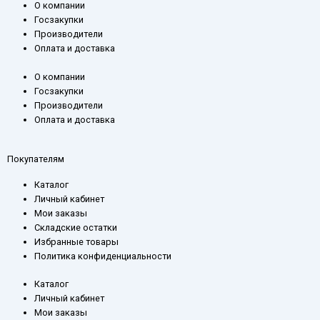
p
m
О компании
Госзакупки
-
Производители
p
Оплата и доставка
l
a
О компании
Госзакупки
n
Производители
e
Оплата и доставка
Покупателям
Каталог
Личный кабинет
Мои заказы
Складские остатки
Избранные товары
Политика конфиденциальности
Каталог
Личный кабинет
Мои заказы