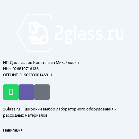
ИП Двоеглазов Константин Михайлович
ИНН 026819716136
ОГРНИП 319028000146811
W
V
T
h
i
e
a
b
l
2Glass.ru — широкий выбор лабораторного оборудования и
t
e
e
расходных материалов
s
r
g
a
r
Навигация
p
a