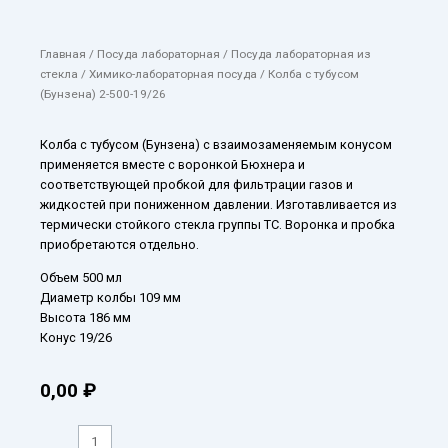
Главная
/
Посуда лабораторная
/
Посуда лабораторная из
стекла
/
Химико-лабораторная посуда
/ Колба с тубусом
(Бунзена) 2-500-19/26
Колба с тубусом (Бунзена) с взаимозаменяемым конусом
применяется вместе с воронкой Бюхнера и
соответствующей пробкой для фильтрации газов и
жидкостей при пониженном давлении. Изготавливается из
термически стойкого стекла группы ТС. Воронка и пробка
приобретаются отдельно.
Объем 500 мл
Диаметр колбы 109 мм
Высота 186 мм
Конус 19/26
0,00
₽
Количество