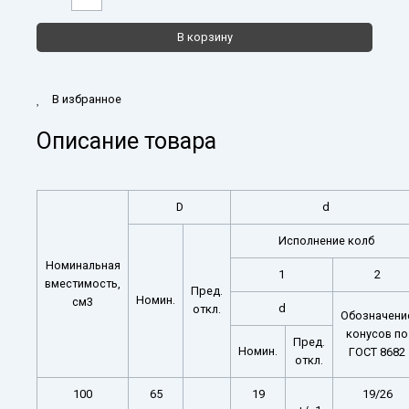
товара
Колба
В корзину
с
тубусом
(Бунзена)
2-
В избранное
500-
19/26
Описание товара
D
d
Исполнение колб
Номинальная
1
2
вместимость,
Пред.
Номин.
см3
d
откл.
Обозначени
конусов по
Пред.
Номин.
ГОСТ 8682
откл.
100
65
19
19/26