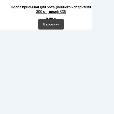
Колба приемная для ротационного испарителя
300 мл, шлиф S35
0,00
₽
В корзину