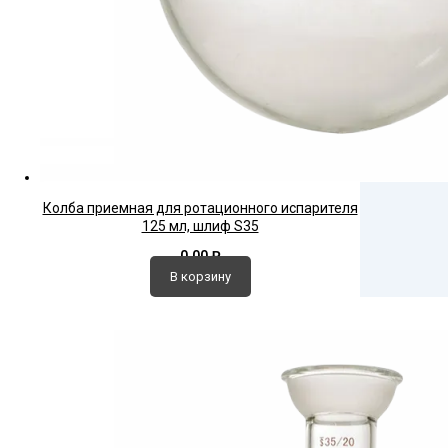
Колба приемная для ротационного испарителя
125 мл, шлиф S35
0,00
₽
В корзину