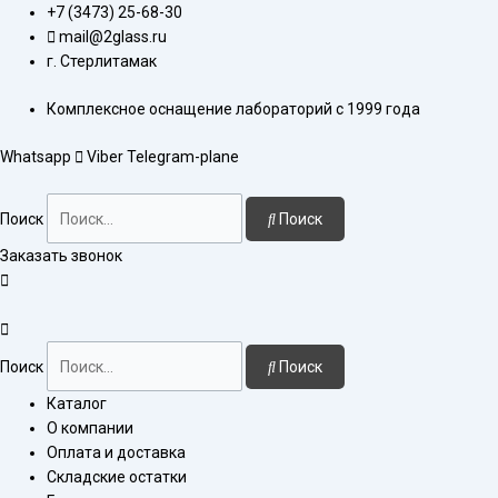
Перейти
Количество
+7 (3473) 25-68-30
к
товара
mail@2glass.ru
содержимому
Ловушка
г. Стерлитамак
для
Комплексное оснащение лабораторий с 1999 года
роторного
испарителя
Whatsapp
Viber
Telegram-plane
150
мл,
шлиф
Поиск
Поиск
24/29,
Заказать звонок
керн
29/32
Поиск
Поиск
Каталог
О компании
Оплата и доставка
Складские остатки