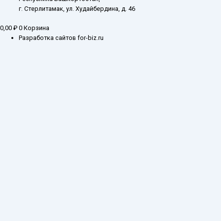
г. Стерлитамак, ул. Худайбердина, д. 46
0,00
₽
0
Корзина
Разработка сайтов for-biz.ru
Заказ обратного звонка
Введите ваш контактный номер телефона, и наш специалист свяжется с
Вами в самое ближайшее время
Имя
Телефон*
Отправить