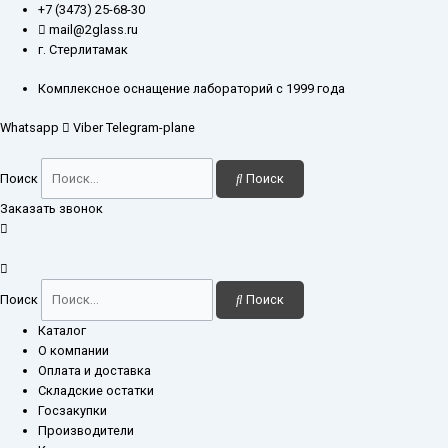
Перейти
Количество
+7 (3473) 25-68-30
к
товара
mail@2glass.ru
содержимому
Ловушка
г. Стерлитамак
для
роторного
Комплексное оснащение лабораторий с 1999 года
испарителя
Whatsapp
Viber
Telegram-plane
250
мл,
шлиф
Поиск
Поиск
24/29,
керн
Заказать звонок
24/29
Поиск
Поиск
Каталог
О компании
Оплата и доставка
Складские остатки
Госзакупки
Производители