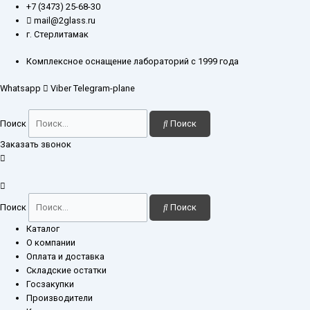
Перейти
Количество
+7 (3473) 25-68-30
к
товара
mail@2glass.ru
содержимому
Пипетка
г. Стерлитамак
1-
2-
Комплексное оснащение лабораторий с 1999 года
1-
Whatsapp
Viber
Telegram-plane
25
Поиск
Поиск
Заказать звонок
Поиск
Поиск
Каталог
О компании
Оплата и доставка
Складские остатки
Госзакупки
Производители