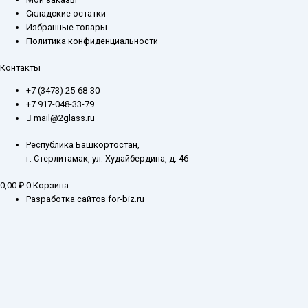
Складские остатки
Избранные товары
Политика конфиденциальности
Контакты
+7 (3473) 25-68-30
+7 917-048-33-79
mail@2glass.ru
Республика Башкортостан,
г. Стерлитамак, ул. Худайбердина, д. 46
0,00
₽
0
Корзина
Разработка сайтов for-biz.ru
Заказ обратного звонка
Введите ваш контактный номер телефона, и наш специалист свяжется с
Вами в самое ближайшее время
Имя