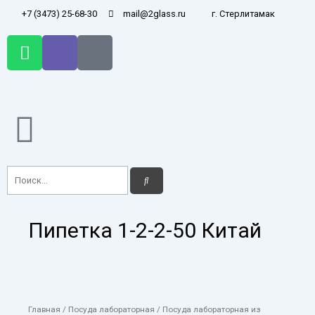
Перейти
+7 (3473) 25-68-30
mail@2glass.ru
г. Стерлитамак
к
содержимому
W
V
T
h
i
e
a
b
l
t
e
e
s
r
g
a
r
p
a
p
m
Поиск
Поиск
-
p
l
Пипетка 1-2-2-50 Китай
a
n
e
Главная
/
Посуда лабораторная
/
Посуда лабораторная из