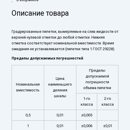
Китай
Описание товара
Градуированные пипетки, вымеряемые на слив жидкости от
верхней нулевой отметки до любой отметки. Нижняя
отметка соответствует номинальной вместимости. Время
ожидания не устанавливается (пипетки типа 1 ГОСТ 29228).
Пределы допускаемых погрешностей
Пределы
допускаемой
Цена
погрешности
Номинальная
наименьшего
объема пипетки
вместимость
деления
шкалы
1-го
2-го
класса
класса
0,5
0,01
±0,005
1
0,01
±0,006
±0,01