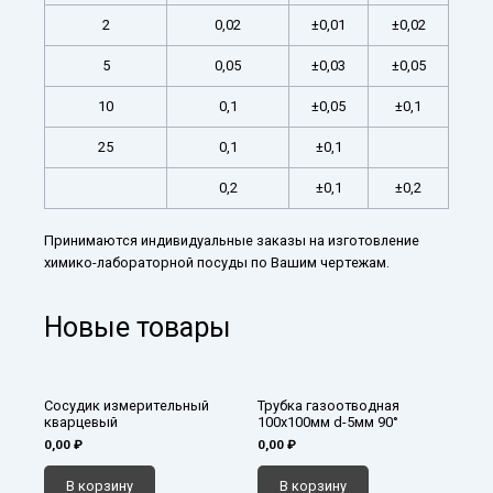
2
0,02
±0,01
±0,02
5
0,05
±0,03
±0,05
10
0,1
±0,05
±0,1
25
0,1
±0,1
0,2
±0,1
±0,2
Принимаются индивидуальные заказы на изготовление
химико-лабораторной посуды по Вашим чертежам.
Новые товары
Сосудик измерительный
Трубка газоотводная
кварцевый
100х100мм d-5мм 90°
0,00
₽
0,00
₽
В корзину
В корзину