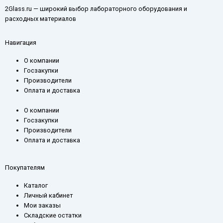
2Glass.ru — широкий выбор лабораторного оборудования и
t
e
e
расходных материалов
s
r
g
a
r
Навигация
p
a
p
m
О компании
Госзакупки
-
Производители
p
Оплата и доставка
l
a
О компании
Госзакупки
n
Производители
e
Оплата и доставка
Покупателям
Каталог
Личный кабинет
Мои заказы
Складские остатки