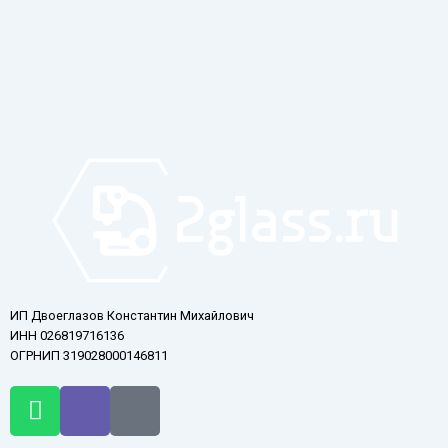
ИП Двоеглазов Константин Михайлович
ИНН 026819716136
ОГРНИП 319028000146811
W
V
T
h
i
e
a
b
l