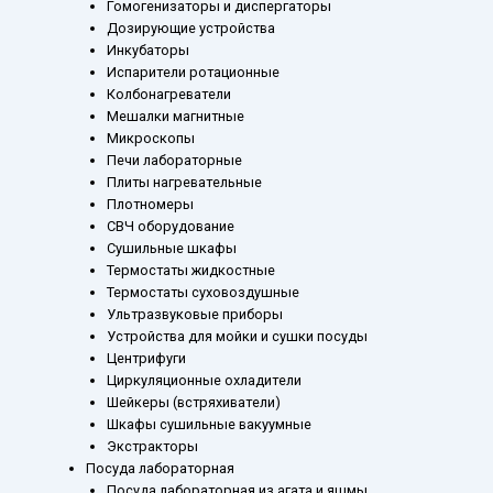
Гомогенизаторы и диспергаторы
Дозирующие устройства
Инкубаторы
Испарители ротационные
Колбонагреватели
Мешалки магнитные
Микроскопы
Печи лабораторные
Плиты нагревательные
Плотномеры
СВЧ оборудование
Сушильные шкафы
Термостаты жидкостные
Термостаты суховоздушные
Ультразвуковые приборы
Устройства для мойки и сушки посуды
Центрифуги
Циркуляционные охладители
Шейкеры (встряхиватели)
Шкафы сушильные вакуумные
Экстракторы
Посуда лабораторная
Посуда лабораторная из агата и яшмы