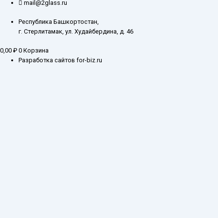
mail@2glass.ru
Республика Башкортостан,
г. Стерлитамак, ул. Худайбердина, д. 46
0,00
₽
0
Корзина
Разработка сайтов for-biz.ru
Заказ обратного звонка
Введите ваш контактный номер телефона, и наш специалист свяжется с
Вами в самое ближайшее время
Имя
Телефон*
Отправить
Каталог
О компании
Оплата и доставка