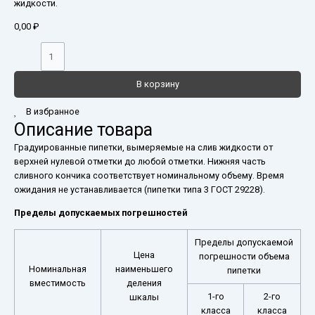
жидкости.
0,00
₽
В корзину
В избранное
Описание товара
Градуированные пипетки, вымеряемые на слив жидкости от
верхней нулевой отметки до любой отметки. Нижняя часть
сливного кончика соответствует номинальному объему. Время
ожидания не устанавливается (пипетки типа 3 ГОСТ 29228).
Пределы допускаемых погрешностей
Пределы допускаемой
Цена
погрешности объема
Номинальная
наименьшего
пипетки
вместимость
деления
1-го
2-го
шкалы
класса
класса