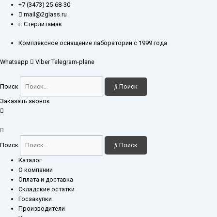
Перейти
Количество
+7 (3473) 25-68-30
к
товара
mail@2glass.ru
содержимому
Пипетка
г. Стерлитамак
3-
2-
Комплексное оснащение лабораторий с 1999 года
2-
Whatsapp
Viber
Telegram-plane
50
Китай
Поиск
Поиск
Заказать звонок
Поиск
Поиск
Каталог
О компании
Оплата и доставка
Складские остатки
Госзакупки
Производители