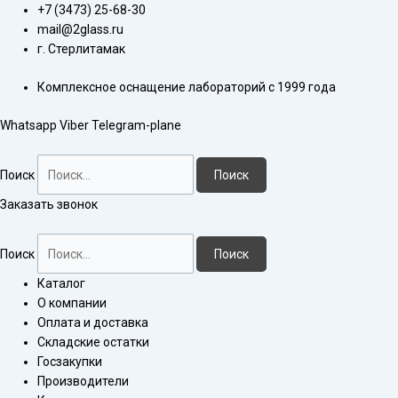
Перейти
Количество
+7 (3473) 25-68-30
к
товара
mail@2glass.ru
содержимому
Поглотитель
г. Стерлитамак
Рихтера
Комплексное оснащение лабораторий с 1999 года
(малый)
Whatsapp
Viber
Telegram-plane
Поиск
Поиск
Заказать звонок
Поиск
Поиск
Каталог
О компании
Оплата и доставка
Складские остатки
Госзакупки
Производители