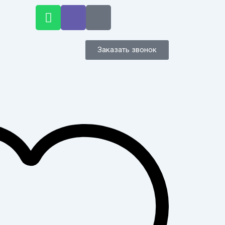
W
V
T
h
i
e
a
b
l
t
e
e
Заказать звонок
s
r
g
a
r
p
a
p
m
-
p
l
a
n
e