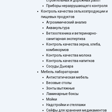
строительных и дорожных работ
Приборы неразрушающего контроля
Контроль качества сельхозпродукции и
пищевых продуктов
Агрохимический анализ
Аквакультура
Ветзоотехника и ветеринарно-
санитарная экспертиза
Контроль качества зерна, хлеба,
комбикормов
Контроль качества молока
Контроль качества напитков
Сосуды Дьюара
Мебель лабораторная
Антистатическая мебель
Весовые столы
Зонты вытяжные
Ламинарные боксы
Мойки
Надстройки и стеллажи
Сейфы для хранения медикаментов