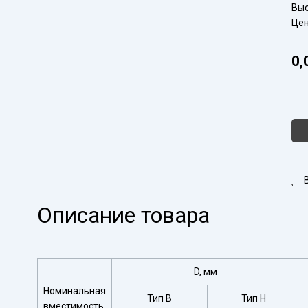
Выс
Цен
0,
Кол
тов
Ста
Н-1
200
Описание товара
D, мм
Номинальная
Тип В
Тип Н
вместимость,