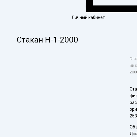
Личный кабинет
Стакан Н-1-2000
Гла
из 
200
Ста
фил
рас
ори
253
Объ
Диа