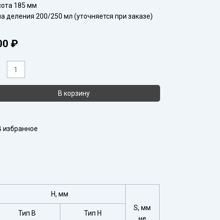
ота 185 мм
а деления 200/250 мл (уточняется при заказе)
00
₽
ичество
ара
кан
В корзину
-
0
В избранное
H, мм
S, мм
Тип В
Тип Н
не