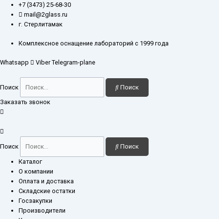
Перейти
Количество
+7 (3473) 25-68-30
к
товара
mail@2glass.ru
содержимому
Воронка
г. Стерлитамак
ВД-2-
100-
Комплексное оснащение лабораторий с 1999 года
19/26-
Whatsapp
Viber
Telegram-plane
14/23
Поиск
Поиск
Заказать звонок
Поиск
Поиск
Каталог
О компании
Оплата и доставка
Складские остатки
Госзакупки
Производители