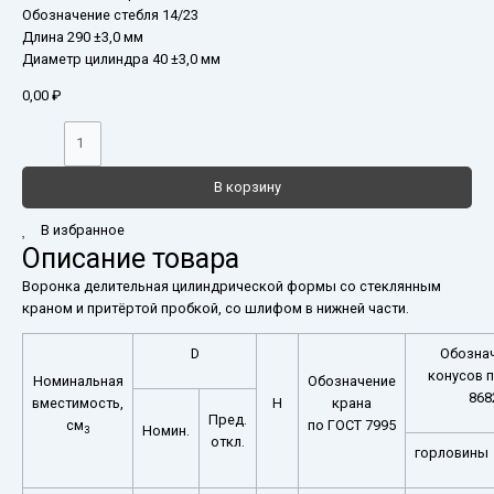
Обозначение стебля 14/23
Длина 290 ±3,0 мм
Диаметр цилиндра 40 ±3,0 мм
0,00
₽
В корзину
В избранное
Описание товара
Воронка делительная цилиндрической формы со стеклянным
краном и притёртой пробкой, со шлифом в нижней части.
D
Обозна
конусов 
Номинальная
Обозначение
868
вместимость,
H
крана
Пред.
см
по ГОСТ 7995
Номин.
3
откл.
горловины