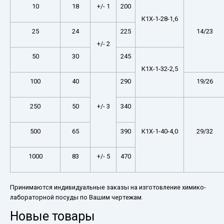
10
18
+/- 1
200
К1Х-1-28-1,6
25
24
225
14/23
+/- 2
50
30
245
К1Х-1-32-2,5
100
40
290
19/26
250
50
+/- 3
340
500
65
390
К1Х-1-40-4,0
29/32
1000
83
+/- 5
470
Принимаются индивидуальные заказы на изготовление химико-
лабораторной посуды по Вашим чертежам.
Новые товары