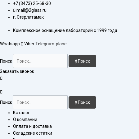
Перейти
Количество
+7 (3473) 25-68-30
к
товара
mail@2glass.ru
содержимому
Воронка
г. Стерлитамак
ВД-2-
Комплексное оснащение лабораторий с 1999 года
25-
14/23-
Whatsapp
Viber
Telegram-plane
14/23
Поиск
Поиск
Заказать звонок
Поиск
Поиск
Каталог
О компании
Оплата и доставка
Складские остатки