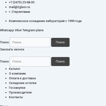
Перейти
Количество
+7 (3473) 25-68-30
к
товара
mail@2glass.ru
содержимому
Воронка
г. Стерлитамак
ВД-3-
250-
Комплексное оснащение лабораторий с 1999 года
29/32
Whatsapp
Viber
Telegram-plane
темное
стекло
Поиск
Поиск
Заказать звонок
Поиск
Поиск
Каталог
О компании
Оплата и доставка
Складские остатки
Госзакупки
Производители
Контакты