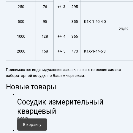
250
76
+/- 3
295
500
95
355
К1Х-1-40-4,0
29/32
1000
128
+/- 4
365
2000
158
+/- 5
470
К1Х-1-44-6,3
Принимаются индивидуальные заказы на изготовление химико-
лабораторной посуды по Вашим чертежам.
Новые товары
Сосудик измерительный
кварцевый
0,00
₽
В корзину