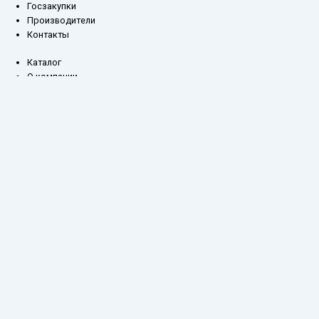
Госзакупки
Производители
Контакты
Каталог
О компании
Оплата и доставка
Складские остатки
Госзакупки
Производители
Контакты
0,00
₽
0
Корзина