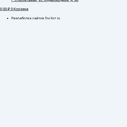
0,00
₽
0
Корзина
Разработка сайтов for-biz.ru
Заказ обратного звонка
Введите ваш контактный номер телефона, и наш специалист свяжется с
Вами в самое ближайшее время
Имя
Телефон*
Отправить
Каталог
О компании
Оплата и доставка
Складские остатки
Госзакупки
Производители
Контакты