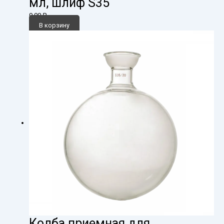
мл, шлиф S35
0,00
₽
В корзину
Колба приемная для