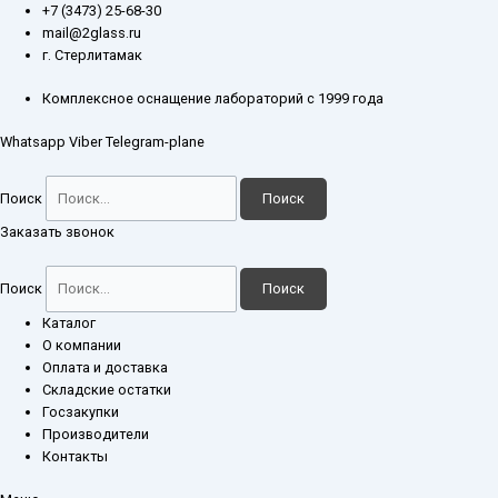
Перейти
Количество
+7 (3473) 25-68-30
к
товара
mail@2glass.ru
содержимому
Агатовая
г. Стерлитамак
ступка
с
Комплексное оснащение лабораторий с 1999 года
пестом
Whatsapp
Viber
Telegram-plane
75
мл
Поиск
Поиск
Заказать звонок
Поиск
Поиск
Каталог
О компании
Оплата и доставка
Складские остатки
Госзакупки
Производители
Контакты