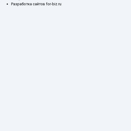
Разработка сайтов for-biz.ru
Заказ обратного звонка
Введите ваш контактный номер телефона, и наш специалист свяжется с
Вами в самое ближайшее время
Имя
Телефон*
Отправить
Каталог
О компании
Оплата и доставка
Складские остатки
Госзакупки
Производители
Контакты
Каталог