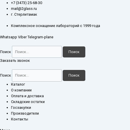
Перейти
Количество
+7 (3473) 25-68-30
к
товара
mail@2glass.ru
содержимому
Барометр-
г. Стерлитамак
анероид
метеорологический
Комплексное оснащение лабораторий с 1999 года
БАММ-1
Whatsapp
Viber
Telegram-plane
Поиск
Поиск
Заказать звонок
Поиск
Поиск
Каталог
О компании
Оплата и доставка
Складские остатки
Госзакупки
Производители
Контакты