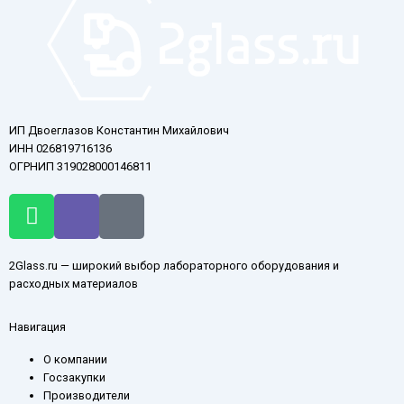
ИП Двоеглазов Константин Михайлович
ИНН 026819716136
ОГРНИП 319028000146811
W
V
T
h
i
e
a
b
l
2Glass.ru — широкий выбор лабораторного оборудования и
t
e
e
расходных материалов
s
r
g
a
r
Навигация
p
a
p
m
О компании
Госзакупки
-
Производители