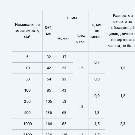
Разность в
H, мм
высоте по
Номинальная
s, мм
D±2,
образующей
вместимость,
не
мм
цилиндрическ
Пред.
см³
менее
Номин.
поверхности
откл.
чашки, не бол
5
32
17
0,7
10
42
23
±2
1,2
50
64
33
0,8
100
85
43
0,9
1,8
250
105
53
±3
500
136
68
1,3
1000
166
85
1,5
2,3
2500
236
118
±4
1,7