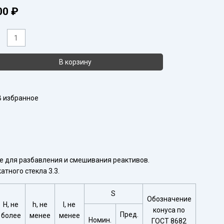
00
₽
ичество
ара
линдр
В корзину
рный
-
В избранное
е для разбавления и смешивания реактивов.
тного стекла 3.3.
S
Обозначение
H, не
h, не
l, не
конуса по
Пред.
более
менее
менее
Номин.
ГОСТ 8682