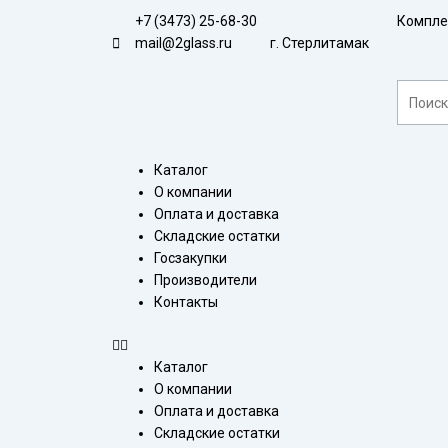
Перейти
+7 (3473) 25-68-30
Компле
к
mail@2glass.ru
г. Стерлитамак
содержимому
Поиск
Меню
Каталог
О компании
Оплата и доставка
Складские остатки
Госзакупки
Производители
Контакты
Каталог
О компании
Оплата и доставка
Складские остатки