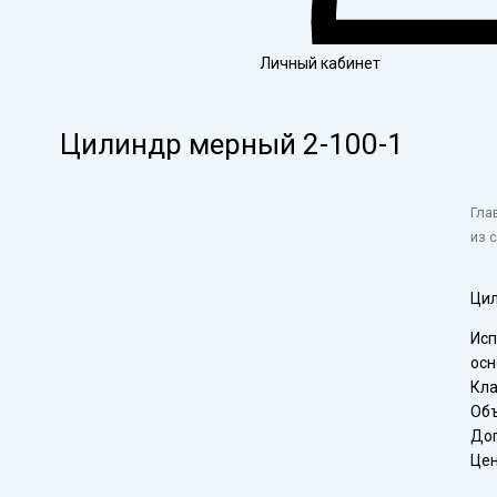
Личный кабинет
Цилиндр мерный 2-100-1
Гла
из 
Цил
Исп
ос
Кла
Объ
Доп
Цен