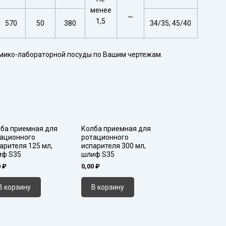
менее
—
1,5
570
50
380
34/35; 45/40
мико-лабораторной посуды по Вашим чертежам.
ба приемная для
Колба приемная для
ационного
ротационного
арителя 125 мл,
испарителя 300 мл,
иф S35
шлиф S35
0
₽
0,00
₽
В корзину
В корзину