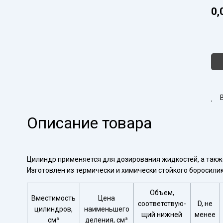
0,
Кол
тов
Ци
ме
2-
100
1
Описание товара
Цилиндр применяется для дозирования жидкостей, а такж
Изготовлен из термически и химически стойкого боросилика
Объем,
Вместимость
Цена
соответствую-
D, не
цилиндров,
наименьшего
щий нижней
менее
см³
деления, см³