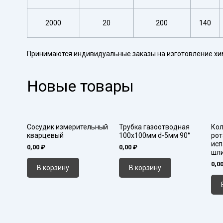
2000
20
200
140
Принимаются индивидуальные заказы на изготовление хи
Новые товары
Сосудик измерительный
Трубка газоотводная
Кол
кварцевый
100х100мм d-5мм 90°
рот
исп
0,00
₽
0,00
₽
шл
0,0
В корзину
В корзину