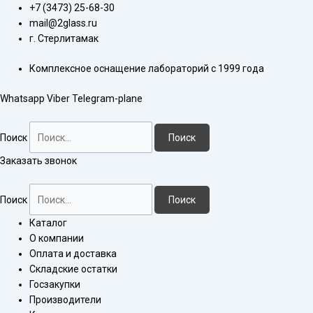
Перейти
Количество
+7 (3473) 25-68-30
к
товара
mail@2glass.ru
содержимому
Дефлегматор
г. Стерлитамак
350-
Комплексное оснащение лабораторий с 1999 года
29/32-
29/32
Whatsapp
Viber
Telegram-plane
Поиск
Поиск
Заказать звонок
Поиск
Поиск
Каталог
О компании
Оплата и доставка
Складские остатки
Госзакупки
Производители