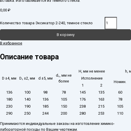
вставка. Изготавливается из темного стекла.
0,00
₽
Количество товара Эксикатор 2-240, темное стекло
В корзину
В избранное
Описание товара
H, мм не менее
h, 
d₁, мм не
D ±4, мм
D₁ ±2, мм
d ±5, мм
Исполнение
более
Номин.
1
2
136
100
98
78
145
135
60
180
140
136
105
176
163
78
230
190
185
150
238
215
105
290
250
244
200
280
253
110
Принимаются индивидуальные заказы на изготовление химико-
лабораторной посуды по Вашим чертежам.