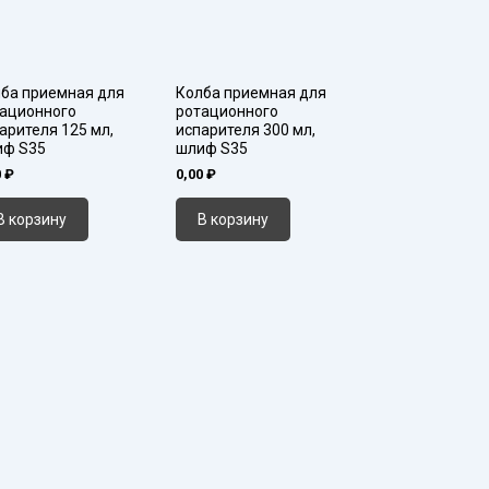
ба приемная для
Колба приемная для
ационного
ротационного
арителя 125 мл,
испарителя 300 мл,
иф S35
шлиф S35
0
₽
0,00
₽
В корзину
В корзину