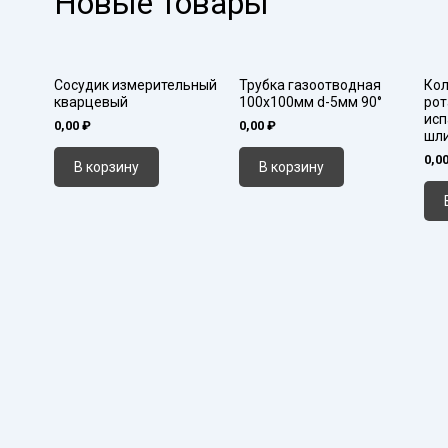
Новые товары
Сосудик измерительный
Трубка газоотводная
Кол
кварцевый
100х100мм d-5мм 90°
рот
исп
0,00
₽
0,00
₽
шл
0,0
В корзину
В корзину