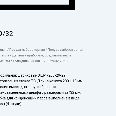
9/32
вная
/
Посуда лабораторная
/
Посуда лабораторная
стекла
/
Детали к приборам, соединительные
менты
/ Холодильник ХШ-1-200-29/32-29/32
одильник шариковый ХШ-1-200-29-29
отовлен из стекла ТС. Длина кожуха 200 ± 10 мм,
елие имеет два конусообразных
имозаменяемых шлифа с размерами 29/32 мм.
бка для конденсации паров выполнена в виде
ов (4 штуки).