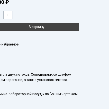
00
₽
ичество
ара
одильник
В корзину
1-
-
32-
В избранное
32
епла двух потоков. Холодильник со шлифом
ом перегонки, а также установок синтеза.
мико-лабораторной посуды по Вашим чертежам.