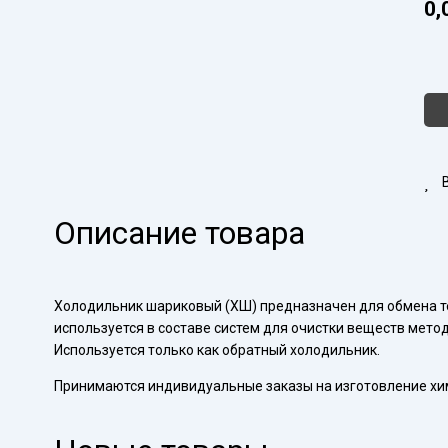
0,
Кол
тов
Хол
ХШ-
200
29/
29/
Описание товара
Холодильник шариковый (ХШ) предназначен для обмена т
используется в составе систем для очистки веществ метод
Используется только как обратный холодильник.
Принимаются индивидуальные заказы на изготовление хи