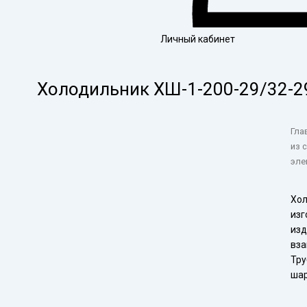
Личный кабинет
Холодильник ХШ-1-200-29/32-2
Гла
из 
эле
Хол
изг
изд
вза
Тру
шар