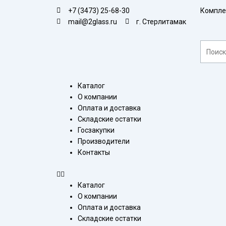
Перейти
+7 (3473) 25-68-30
Компле
к
mail@2glass.ru
г. Стерлитамак
содержимому
Поиск
Меню
Каталог
О компании
Оплата и доставка
Складские остатки
Госзакупки
Производители
Контакты
Каталог
О компании
Оплата и доставка
Складские остатки