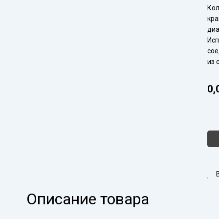
Кол
кра
диа
Исп
сое
из 
0,
Кол
тов
Кол
хро
21x
мм
фил
ПО
Описание товара
16
кра
ПТ