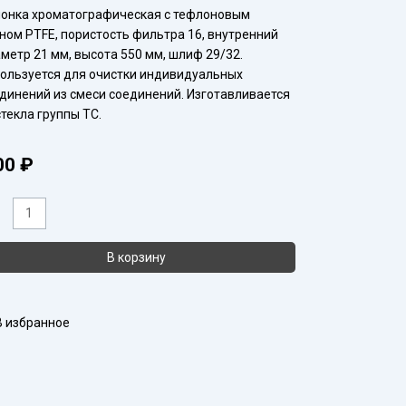
онка хроматографическая с тефлоновым
ном PTFE, пористость фильтра 16, внутренний
метр 21 мм, высота 550 мм, шлиф 29/32.
ользуется для очистки индивидуальных
динений из смеси соединений. Изготавливается
стекла группы ТС.
00
₽
ичество
ара
онка
В корзину
матографическая
550
В избранное
ьтр
Р
н
ФЭ