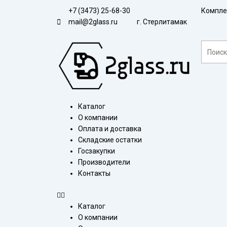
Перейти
+7 (3473) 25-68-30
Компле
к
mail@2glass.ru
г. Стерлитамак
содержимому
Поиск
Меню
Каталог
О компании
Оплата и доставка
Складские остатки
Госзакупки
Производители
Контакты
Каталог
О компании