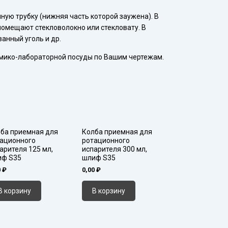
иф
ую трубку (нижняя часть которой заужена). В
32
омещают стекловолокно или стекловату. В
анный уголь и др.
мико-лабораторной посуды по Вашим чертежам.
ба приемная для
Колба приемная для
ационного
ротационного
арителя 125 мл,
испарителя 300 мл,
иф S35
шлиф S35
0
₽
0,00
₽
В корзину
В корзину