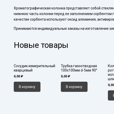
шл
Хроматографическая колонка представляет собой стеклянн
29/
нижнюю часть колонки перед ее заполнением сорбентом п
качестве сорбента используют оксид алюминия, активиров
Принимаются индивидуальные заказы на изготовление хи
Новые товары
Сосудик измерительный
Трубка газоотводная
Кол
кварцевый
100х100мм d-5мм 90°
рот
исп
0,00
₽
0,00
₽
шл
0,0
В корзину
В корзину