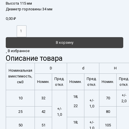
Высота 115 мм
Диаметр горловины 34 мм
0,00
₽
В корзину
В избранное
Описание товара
D
d
H
Номинальная
вместимость,
Пред.
Пред.
Пред.
Номин.
Номин.
Номин.
см3
откл.
откл.
откл.
+/-
18;
10
32
70
+/-
2,0
22
1,0
+/-
25
42
80
1,0
18;
+/-
50
51
105
1,0