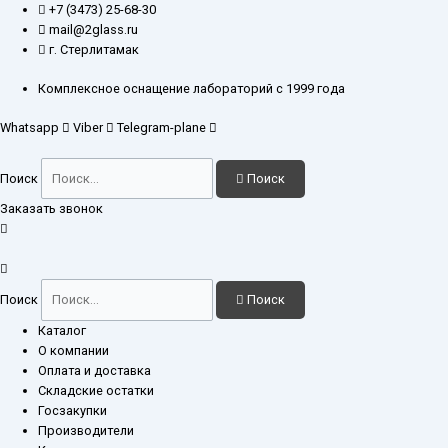
Перейти
Количество
+7 (3473) 25-68-30
к
товара
mail@2glass.ru
содержимому
Колба
г. Стерлитамак
К-2-
100-
Комплексное оснащение лабораторий с 1999 года
34
Whatsapp
Viber
Telegram-plane
Поиск
Поиск
Заказать звонок
Поиск
Поиск
Каталог
О компании
Оплата и доставка
Складские остатки
Госзакупки
Производители