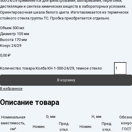
500-24/29 применяется для фильтрования, выпаривания, перегонки,
дистилляции и синтеза химических веществ в лабораторных условиях.
Ориентировочная шкала белого цвета. Изготавливается из термически
стойкого стекла группы ТС. Пробка приобретается отдельно.
Объем 500 мл
Диаметр 105 мм
Высота 170 мм
Конус 24/29
0,00
₽
Количество товара Колба КН-1-500-24/29, темное стекло
В корзину
В избранное
Описание товара
D, мм
H, мм
Номинальная
Обозн
вместимость,
конус
Пред.
Пред.
Номин.
Номин.
см³
ГОСТ 
откл.
откл.