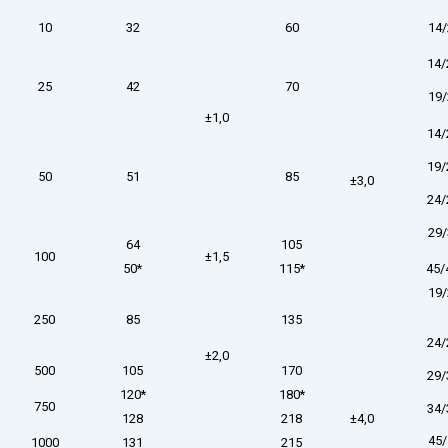
10
32
60
14/
14/
25
42
70
19/
±1,0
14/
19/
50
51
85
±3,0
24/
29/
64
105
100
±1,5
50*
115*
45/
19/
250
85
135
24/
±2,0
500
105
170
29/
120*
180*
750
34/
128
218
±4,0
45/
1000
131
215