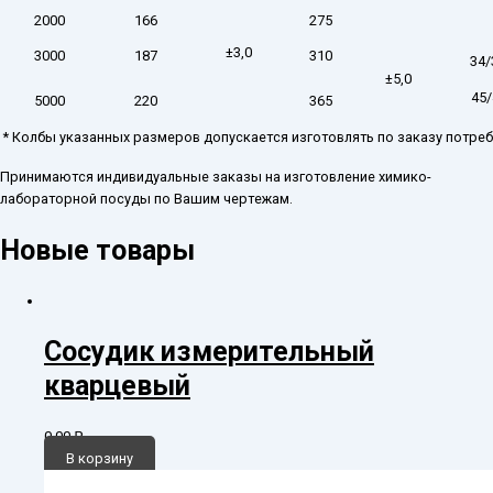
2000
166
275
±3,0
3000
187
310
34/
±5,0
45/
5000
220
365
* Колбы указанных размеров допускается изготовлять по заказу потреб
Принимаются индивидуальные заказы на изготовление химико-
лабораторной посуды по Вашим чертежам.
Новые товары
Сосудик измерительный
кварцевый
0,00
₽
В корзину