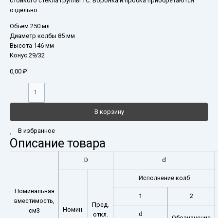
стойкого стекла группы ТС. Воронка и пробка приобретаются
отдельно.
Объем 250 мл
Диаметр колбы 85 мм
Высота 146 мм
Конус 29/32
0,00
₽
В корзину
В избранное
Описание товара
D
d
Исполнение колб
Номинальная
1
2
вместимость,
Пред.
Номин.
см3
d
откл.
Обозначение