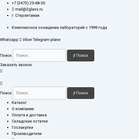
Перейти
Количество
+7 (3473) 25-68-30
к
товара
mail@2glass.ru
содержимому
Колба
г. Стерлитамак
с
тубусом
Комплексное оснащение лабораторий с 1999 года
(Бунзена)
Whatsapp
Viber
Telegram-plane
2-
250-
29/32
Поиск
Поиск
Заказать звонок
Поиск
Поиск
Каталог
О компании
Оплата и доставка
Складские остатки
Госзакупки
Производители