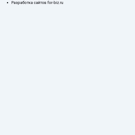
Разработка сайтов for-biz.ru
Заказ обратного звонка
Введите ваш контактный номер телефона, и наш специалист свяжется с
Вами в самое ближайшее время
Имя
Телефон*
Отправить
Каталог
О компании
Оплата и доставка
Складские остатки