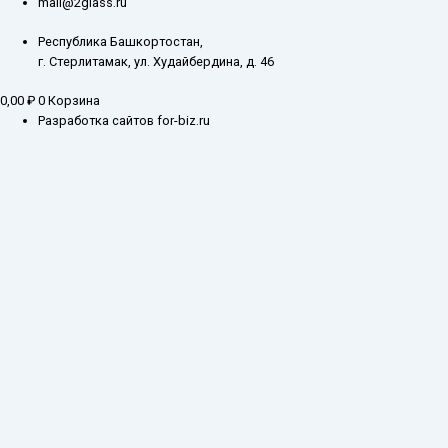
mail@2glass.ru
Республика Башкортостан,
г. Стерлитамак, ул. Худайбердина, д. 46
0,00
₽
0
Корзина
Разработка сайтов for-biz.ru
Заказ обратного звонка
Введите ваш контактный номер телефона, и наш специалист свяжется с
Вами в самое ближайшее время
Имя
Телефон*
Отправить