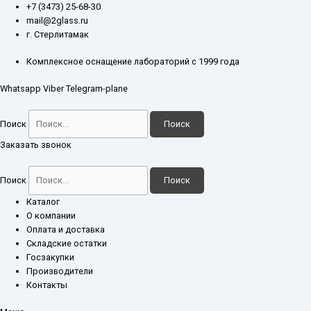
Перейти
Количество
+7 (3473) 25-68-30
к
товара
mail@2glass.ru
содержимому
Колонка
г. Стерлитамак
фильтрующая
32х300
Комплексное оснащение лабораторий с 1999 года
мм
Whatsapp
Viber
Telegram-plane
фильтр
ПОР
160
Поиск
Поиск
шлиф
29/32
Заказать звонок
Поиск
Поиск
Каталог
О компании
Оплата и доставка
Складские остатки
Госзакупки
Производители
Контакты