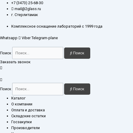
Перейти
Количество
+7 (3473) 25-68-30
к
товара
mail@2glass.ru
содержимому
Колонка
г. Стерлитамак
хроматографическая
10x250
Комплексное оснащение лабораторий с 1999 года
мм
Whatsapp
Viber
Telegram-plane
Поиск
Поиск
Заказать звонок
Поиск
Поиск
Каталог
О компании
Оплата и доставка
Складские остатки
Госзакупки
Производители