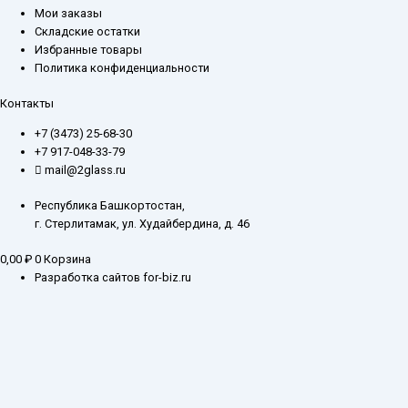
Мои заказы
Складские остатки
Избранные товары
Политика конфиденциальности
Контакты
+7 (3473) 25-68-30
+7 917-048-33-79
mail@2glass.ru
Республика Башкортостан,
г. Стерлитамак, ул. Худайбердина, д. 46
0,00
₽
0
Корзина
Разработка сайтов for-biz.ru
Заказ обратного звонка
Введите ваш контактный номер телефона, и наш специалист свяжется с
Вами в самое ближайшее время
Имя