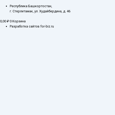
Республика Башкортостан,
г. Стерлитамак, ул. Худайбердина, д. 46
0,00
₽
0
Корзина
Разработка сайтов for-biz.ru
Заказ обратного звонка
Введите ваш контактный номер телефона, и наш специалист свяжется с
Вами в самое ближайшее время
Имя
Телефон*
Отправить