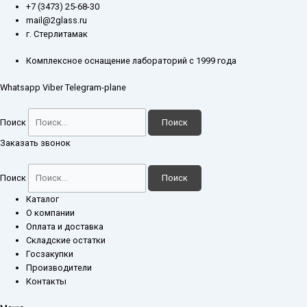
Перейти
Количество
+7 (3473) 25-68-30
к
товара
mail@2glass.ru
содержимому
Лабораторная
г. Стерлитамак
шахтная
печь
Комплексное оснащение лабораторий с 1999 года
СШОЛ-10/11
Whatsapp
Viber
Telegram-plane
Поиск
Поиск
Заказать звонок
Поиск
Поиск
Каталог
О компании
Оплата и доставка
Складские остатки
Госзакупки
Производители
Контакты