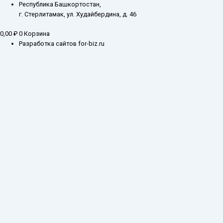
Республика Башкортостан,
г. Стерлитамак, ул. Худайбердина, д. 46
0,00
₽
0
Корзина
Разработка сайтов for-biz.ru
Заказ обратного звонка
Введите ваш контактный номер телефона, и наш специалист свяжется с
Вами в самое ближайшее время
Имя
Телефон*
Отправить
Каталог
О компании
Оплата и доставка
Складские остатки
Госзакупки