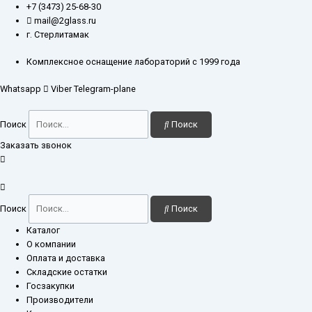
Перейти
Количество
+7 (3473) 25-68-30
к
товара
mail@2glass.ru
содержимому
Пробирка
г. Стерлитамак
для
сжигания
Комплексное оснащение лабораторий с 1999 года
250
Whatsapp
Viber
Telegram-plane
мл,
42x300
мм
Поиск
Поиск
Заказать звонок
Поиск
Поиск
Каталог
О компании
Оплата и доставка
Складские остатки
Госзакупки
Производители