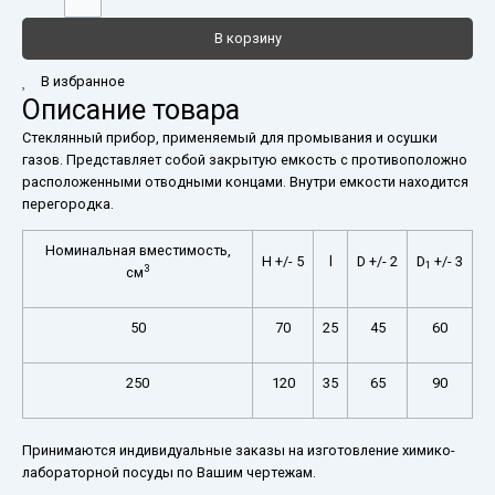
В корзину
В избранное
Описание товара
Стеклянный прибор, применяемый для промывания и осушки
газов. Представляет собой закрытую емкость с противоположно
расположенными отводными концами. Внутри емкости находится
перегородка.
Номинальная вместимость,
H +/- 5
l
D +/- 2
D
+/- 3
1
3
см
50
70
25
45
60
250
120
35
65
90
Принимаются индивидуальные заказы на изготовление химико-
лабораторной посуды по Вашим чертежам.