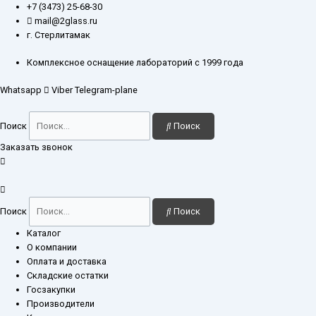
Перейти
Количество
+7 (3473) 25-68-30
к
товара
mail@2glass.ru
содержимому
Склянка
г. Стерлитамак
СПЖ-250
(Тищенко)
Комплексное оснащение лабораторий с 1999 года
Whatsapp
Viber
Telegram-plane
Поиск
Поиск
Заказать звонок
Поиск
Поиск
Каталог
О компании
Оплата и доставка
Складские остатки
Госзакупки
Производители