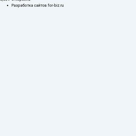
Разработка сайтов for-biz.ru
Заказ обратного звонка
Введите ваш контактный номер телефона, и
наш специалист свяжется с Вами в самое
ближайшее время
Имя
Телефон*
Отправить