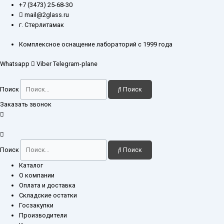
Перейти
Количество
+7 (3473) 25-68-30
к
товара
mail@2glass.ru
содержимому
Стакан
г. Стерлитамак
Н-2-
1000
Комплексное оснащение лабораторий с 1999 года
Whatsapp
Viber
Telegram-plane
Поиск
Поиск
Заказать звонок
Поиск
Поиск
Каталог
О компании
Оплата и доставка
Складские остатки
Госзакупки
Производители