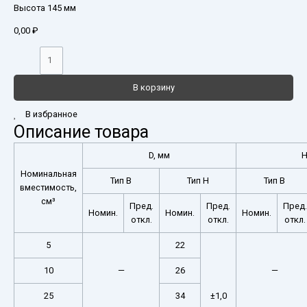
Высота 145 мм
0,00
₽
В корзину
В избранное
Описание товара
D, мм
H
Номинальная
Тип В
Тип Н
Тип В
вместимость,
см³
Пред.
Пред.
Пред.
Номин.
Номин.
Номин.
откл.
откл.
откл.
5
22
10
—
26
—
25
34
±1,0