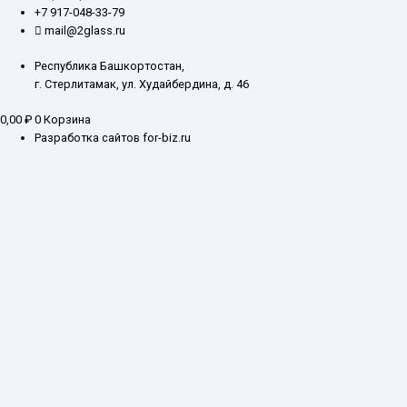
+7 917-048-33-79
mail@2glass.ru
Республика Башкортостан,
г. Стерлитамак, ул. Худайбердина, д. 46
0,00
₽
0
Корзина
Разработка сайтов for-biz.ru
Заказ обратного звонка
Введите ваш контактный номер телефона, и наш специалист свяжется с
Вами в самое ближайшее время
Имя
Телефон*
Отправить
Каталог
О компании