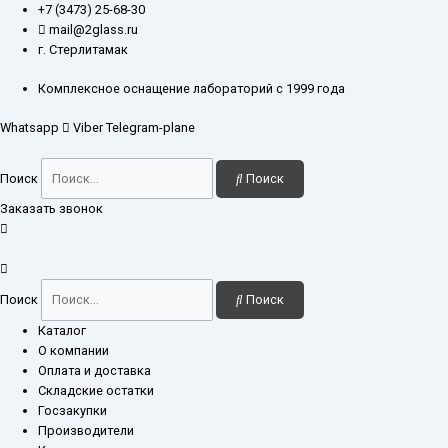
Перейти
Количество
+7 (3473) 25-68-30
к
товара
mail@2glass.ru
содержимому
Воронка
г. Стерлитамак
В-100-
185
Комплексное оснащение лабораторий с 1999 года
Whatsapp
Viber
Telegram-plane
Поиск
Поиск
Заказать звонок
Поиск
Поиск
Каталог
О компании
Оплата и доставка
Складские остатки
Госзакупки
Производители