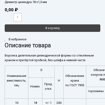
Диаметр цилиндра 18 ±1,0 мм
0,00
₽
В корзину
В избранное
Описание товара
Воронка делительная цилиндрической формы со стеклянным
краном и притёртой пробкой, без шлифа в нижней части.
D
Обозна
конусов 
Номинальная
Обозначение
868
вместимость,
H
крана
Пред.
см
по ГОСТ 7995
Номин.
3
откл.
горловины
10
18
+/- 1
200