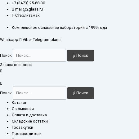
Перейти
Количество
+7 (3473) 25-68-30
к
товара
mail@2glass.ru
содержимому
Воронка
г. Стерлитамак
ВД-1-
1000-
Комплексное оснащение лабораторий с 1999 года
29/32
Whatsapp
Viber
Telegram-plane
Поиск
Поиск
Заказать звонок
Поиск
Поиск
Каталог
О компании
Оплата и доставка
Складские остатки
Госзакупки
Производители