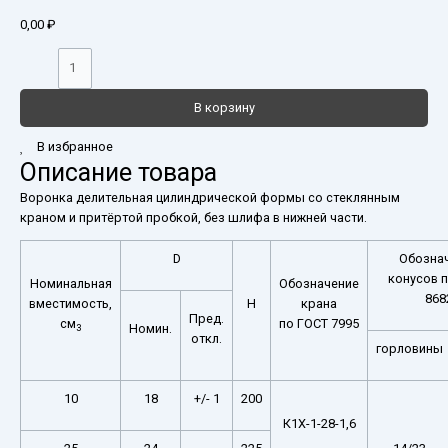
0,00
₽
В корзину
В избранное
Описание товара
Воронка делительная цилиндрической формы со стеклянным
краном и притёртой пробкой, без шлифа в нижней части.
D
Обозна
конусов 
Номинальная
Обозначение
868
вместимость,
H
крана
Пред.
см
по ГОСТ 7995
Номин.
3
откл.
горловины
10
18
+/- 1
200
К1Х-1-28-1,6