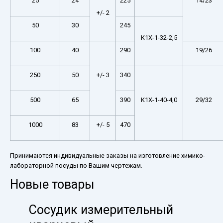
25
24
225
14/23
+/- 2
50
30
245
К1Х-1-32-2,5
100
40
290
19/26
250
50
+/- 3
340
500
65
390
К1Х-1-40-4,0
29/32
1000
83
+/- 5
470
Принимаются индивидуальные заказы на изготовление химико-
лабораторной посуды по Вашим чертежам.
Новые товары
Сосудик измерительный