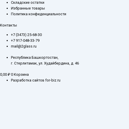
Складские остатки
Избранные товары
Политика конфиденциальности
Контакты
+7 (3473) 25-68-30
+7 917-048-33-79
mail@2glass.ru
Республика Башкортостан,
г. Стерлитамак, ул. Худайбердина, д. 46
0,00
₽
0
Корзина
Разработка сайтов for-biz.ru
Заказ обратного звонка
Введите ваш контактный номер телефона, и наш специалист свяжется с
Вами в самое ближайшее время
Имя