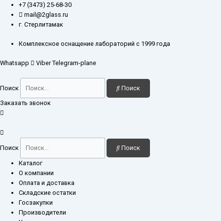
Перейти
Количество
+7 (3473) 25-68-30
к
товара
mail@2glass.ru
содержимому
Оправа
г. Стерлитамак
шприцевого
фильтра
Комплексное оснащение лабораторий с 1999 года
25
Whatsapp
Viber
Telegram-plane
мм
нержавеющая
сталь
Поиск
Поиск
Заказать звонок
Поиск
Поиск
Каталог
О компании
Оплата и доставка
Складские остатки
Госзакупки
Производители