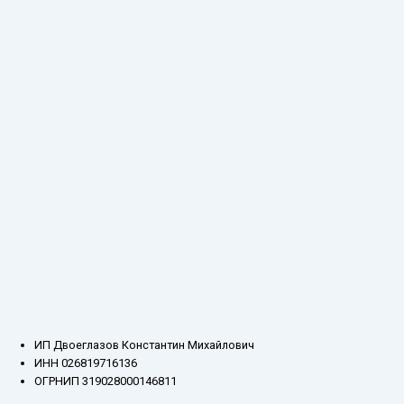
ИП Двоеглазов Константин Михайлович
ИНН 026819716136
ОГРНИП 319028000146811