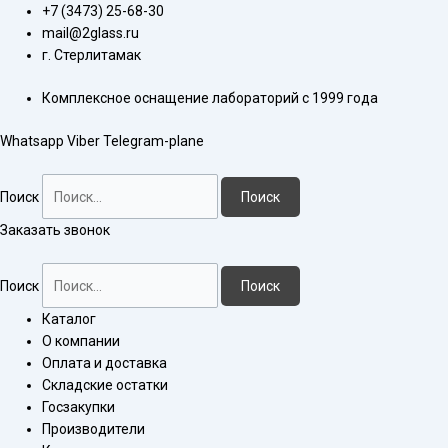
Перейти
Количество
+7 (3473) 25-68-30
к
товара
mail@2glass.ru
содержимому
Холодильник
г. Стерлитамак
ХШ-1-
Комплексное оснащение лабораторий с 1999 года
300-
14/23-
Whatsapp
Viber
Telegram-plane
14/23
Поиск
Поиск
Заказать звонок
Поиск
Поиск
Каталог
О компании
Оплата и доставка
Складские остатки
Госзакупки
Производители