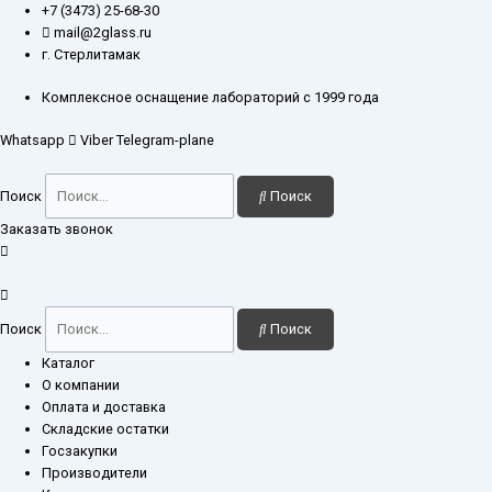
Перейти
Количество
+7 (3473) 25-68-30
к
товара
mail@2glass.ru
содержимому
Колонка
г. Стерлитамак
хроматографическая
21x550
Комплексное оснащение лабораторий с 1999 года
мм
Whatsapp
Viber
Telegram-plane
фильтр
ПОР
160
Поиск
Поиск
кран
ПТФЭ
Заказать звонок
шлиф
29/32
Поиск
Поиск
Каталог
О компании
Оплата и доставка
Складские остатки
Госзакупки
Производители