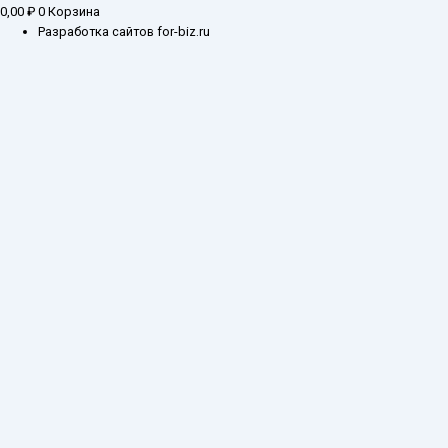
0,00
₽
0
Корзина
Разработка сайтов for-biz.ru
Заказ обратного звонка
Введите ваш контактный номер телефона, и
наш специалист свяжется с Вами в самое
ближайшее время
Имя
Телефон*
Отправить