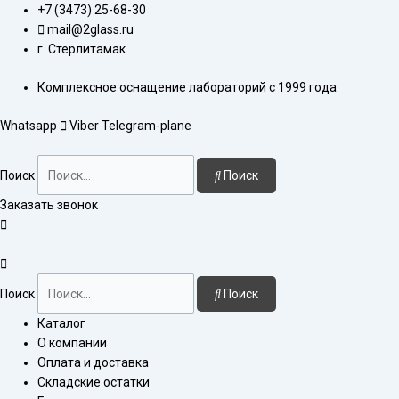
Перейти
Количество
+7 (3473) 25-68-30
к
товара
mail@2glass.ru
содержимому
Колонка
г. Стерлитамак
хроматографическая
Комплексное оснащение лабораторий с 1999 года
30x600
мм
Whatsapp
Viber
Telegram-plane
стекл.
кран
Поиск
Поиск
Заказать звонок
Поиск
Поиск
Каталог
О компании
Оплата и доставка
Складские остатки