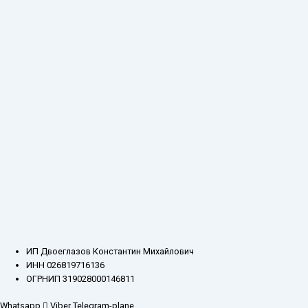
ИП Двоеглазов Константин Михайлович
ИНН 026819716136
ОГРНИП 319028000146811
Whatsapp
Viber
Telegram-plane