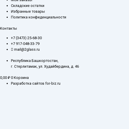
Складские остатки
Избранные товары
Политика конфиденциальности
Контакты
+7 (3473) 25-68-30
+7 917-048-33-79
mail@2glass.ru
Республика Башкортостан,
г. Стерлитамак, ул. Худайбердина, д. 46
0,00
₽
0
Корзина
Разработка сайтов for-biz.ru
Заказ обратного звонка
Введите ваш контактный номер телефона, и наш специалист свяжется с
Вами в самое ближайшее время
Имя