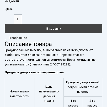
жидкости.
0,00
₽
В корзину
В избранное
Описание товара
Градуированные пипетки, вымеряемые на слив жидкости от
любой отметки до сливного кончика. Верхняя отметка
соответствует номинальной вместимости. Время ожидания не
устанавливается (пипетки типа 2 ГОСТ 29228).
Пределы допускаемых погрешностей
Пределы допускаемой
Цена
погрешности объема
Номинальная
наименьшего
пипетки
вместимость
деления
1-го
2-го
шкалы
класса
класса