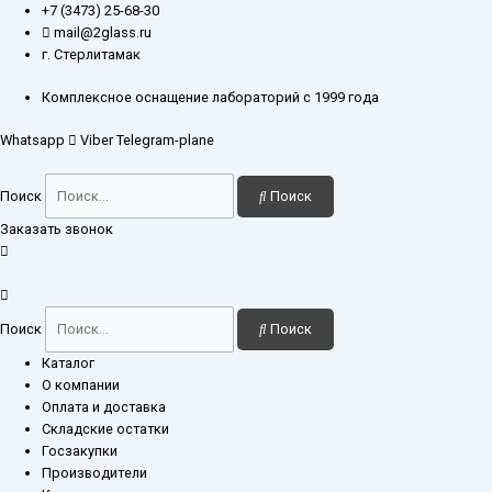
Перейти
Количество
+7 (3473) 25-68-30
к
товара
mail@2glass.ru
содержимому
Пипетка
г. Стерлитамак
2-
2-
Комплексное оснащение лабораторий с 1999 года
1-
Whatsapp
Viber
Telegram-plane
1
Поиск
Поиск
Заказать звонок
Поиск
Поиск
Каталог
О компании
Оплата и доставка
Складские остатки
Госзакупки
Производители