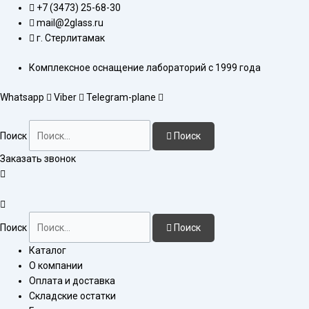
Перейти
Количество
+7 (3473) 25-68-30
к
товара
mail@2glass.ru
содержимому
Пипетка
г. Стерлитамак
3-
Комплексное оснащение лабораторий с 1999 года
1-
2-
Whatsapp
Viber
Telegram-plane
1
Поиск
Поиск
Заказать звонок
Поиск
Поиск
Каталог
О компании
Оплата и доставка
Складские остатки