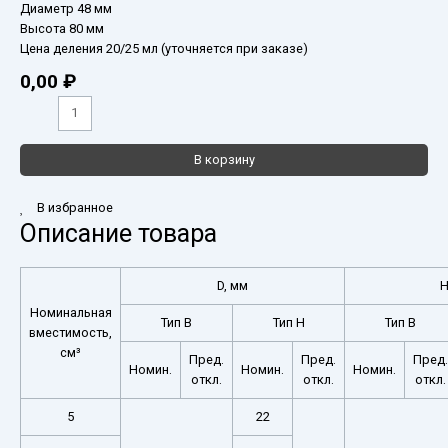
Диаметр 48 мм
Высота 80 мм
Цена деления 20/25 мл (уточняется при заказе)
0,00
₽
В корзину
В избранное
Описание товара
D, мм
H
Номинальная
Тип В
Тип Н
Тип В
вместимость,
см³
Пред.
Пред.
Пред.
Номин.
Номин.
Номин.
откл.
откл.
откл.
5
22